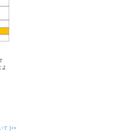
せ
によ
て ]>>