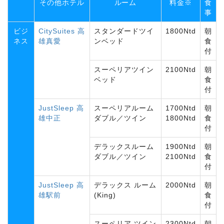
その他ホテル
ルーム
料金※
食
事
ビジ
CitySuites 高
スタンダードツイ
1800Ntd
朝
ネス
雄真愛
ンベッド
食
付
スーペリアツイン
2100Ntd
朝
ベッド
食
付
JustSleep 高
スーペリアルーム
1700Ntd
朝
雄中正
ダブル／ツイン
1800Ntd
食
付
デラックスルーム
1900Ntd
朝
ダブル／ツイン
2100Ntd
食
付
JustSleep 高
デラックス ルーム
2000Ntd
朝
雄駅前
(King)
食
付
スーペリア ツイン
2300Ntd
朝