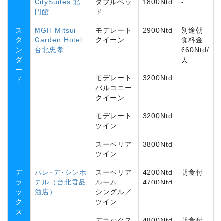
CitySuites 北
ダブルベッ
1800Ntd
‐
門館
ド
ス
MGH Mitsui
モデレート
2900Ntd
別途朝
タ
Garden Hotel
クイーン
食料金
ン
台北忠孝
660Ntd/
ダ
人
ー
モデレート
3200Ntd
ド
バルコニー
クイーン
モデレート
3200Ntd
ツイン
スーペリア
3800Ntd
ツイン
デ
パレ･デ･シンホ
スーペリア
4200Ntd
朝食付
ラ
テル（台北君品
ルーム
4700Ntd
ッ
酒店）
シングル／
ク
ツイン
ス
デラックス
4800Ntd
朝食付