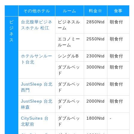
その他ホテル
ルーム
料金※
食事
ビ
台北馥華ビジネ
ビジネスル
2850Ntd
朝食付
ジ
スホテル 松江
ーム
ネ
エコノミー
2550Ntd
朝食付
ス
ルーム
ホテルサンルー
シングルB
2300Ntd
朝食付
ト台北
ダブルベッ
3000Ntd
朝食付
ド
JustSleep 台北
ダブルベッ
2600Ntd
朝食付
西門
ド
JustSleep 台北
ダブルベッ
2000Ntd
朝食付
林森
ド
CitySuites 台
ダブルベッ
1800Ntd
‐
北駅前
ド