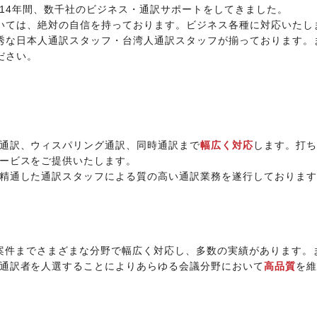
約14年間、数千社のビジネス・通訳サポートをしてきました。
いては、絶対の自信を持っております。ビジネス各種に対応いたし
秀な日本人通訳スタッフ・台湾人通訳スタッフが揃っております。
ださい。
通訳、ウィスパリング通訳、同時通訳まで
幅広く対応
します。打ち
ービスをご提供いたします。
精通した通訳スタッフによる質の高い通訳業務を遂行しております
官公庁の案件までさまざまな分野で幅広く対応し、多数の実績があります。
通訳者を人選することによりあらゆる会議分野において
高品質
を維