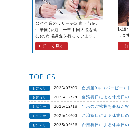
台湾企業のリサーチ調査・与信、
快適
中華圏(香港、一部中国大陸を含
しま
む)の市場調査を行っています。
詳しく見る
TOPICS
2026/07/09
台風第9号（バービー）
お知らせ
2025/12/24
台湾祝日による休業日
お知らせ
2025/12/18
年末のご挨拶を兼ねたW
お知らせ
2025/10/03
台湾祝日による休業日
お知らせ
2025/09/26
台湾祝日による休業日
お知らせ