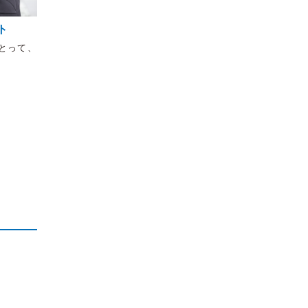
ト
とって、