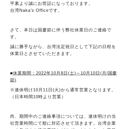
平素より誠にお世話になっております。
台湾Naka’s Officeです。
さて、本日は国慶節に伴う弊社休業日のご連絡で
す。
誠に勝手ながら、台湾法定祝日として下記の日程を
休業日とさせていただきます。
■
休業期間：
2022
年
10
月
8
日
(
土
)
～
10
月
10
日
(
月
/
国慶
節
)
※連休明け10月11日(火)から通常営業となります。
（日本時間10時より営業）
尚、期間中のご連絡事項については、連休明けの当
社営業時間にて順に対応させて頂きます。台湾企業